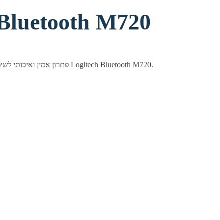
עכבר אלחוטי tooth M720
עכבר אלחוטי מבית Logitech — פתרון אמין ואיכותי לשימוש יומיומי בבית ובמשרד. עכבר אלחוטי Logitech Bluetooth M720.