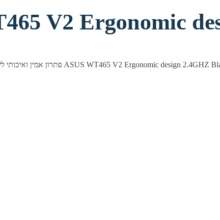
V2 Ergonomic design 2.4G
טי מבית ASUS — פתרון אמין ואיכותי לשימוש יומיומי בבית ובמשרד. עכבר אלחוטי ASUS WT465 V2 Ergonomic design 2.4GHZ Black.