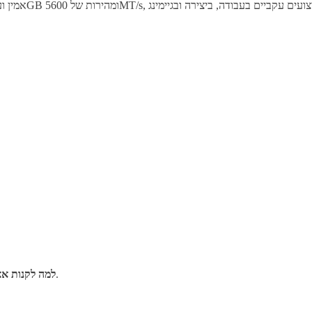
טי.אמ.מור מחשבים — מוצרים מקוריים, אחריות מלאה ושירות אישי.
למה לקנות אצ