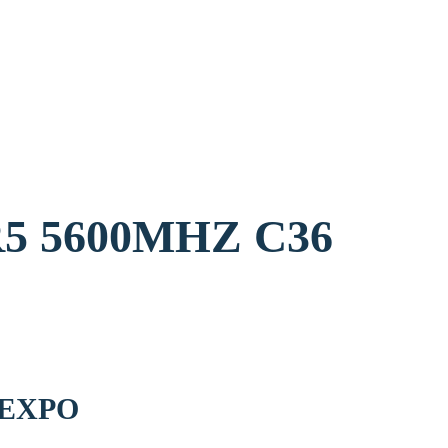
ז. לני