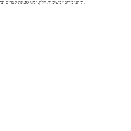
Crucial מציגה זיכרון DDR5 אמין ועוצמתי לשדרוג המחשב הנייח. עם נפח של 16GB ומהירות של 5600MT/s, תיהנו מריבוי משימות חלק, זמני טעינה קצרים וביצועים עקביים בעבודה, ביצירה ובגיימינג.