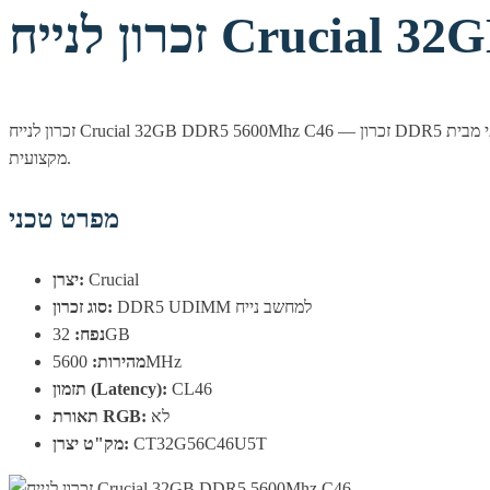
Crucial 32GB DD
זכרון לנייח Crucial 32GB DDR5 5600Mhz C46 — זכרון DDR5 איכותי מבית Crucial, המשלב מהירות של 5600MHz עם אמינות ותאימות מלאה למערכות מודרניות. בחירה מצוינת לשדרוג ביצועי המחשב, לגיימינג ולעבודה
מקצועית.
מפרט טכני
Crucial
יצרן:
DDR5 UDIMM למחשב נייח
סוג זכרון:
32GB
נפח:
5600MHz
מהירות:
CL46
תזמון (Latency):
לא
תאורת RGB:
CT32G56C46U5T
מק"ט יצרן: