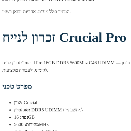
המחיר כולל מע"מ. אחריות יבואן רשמי.
Crucial Pro 1
זכרון לנייח Crucial Pro 16GB DDR5 5600Mhz C46 UDIMM — זכרון DDR5 איכותי מבית Crucial, המשלב מהירות של 5600MHz עם אמינות ותאימות מלאה למערכות מודרניות. בחירה מצוינת לשדרוג ביצועי המחשב,
לגיימינג ולעבודה מקצועית.
מפרט טכני
Crucial
יצרן:
DDR5 UDIMM למחשב נייח
סוג זכרון:
16GB
נפח:
5600MHz
מהירות: