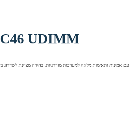
זכרון לנייח MM