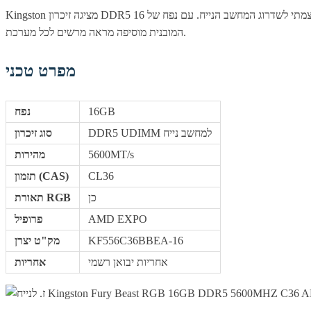
Kingston מציגה זיכרון DDR5 אמין ועוצמתי לשדרוג המחשב הנייח. עם נפח של 16GB ומהירות של 5600MT/s, תיהנו מריבוי משימות חלק, זמני טעינה קצרים וביצועים עקביים בעבודה, ביצירה ובגיימינג. תאורת ה-RGB
המובנית מוסיפה מראה מרשים לכל מערכת.
מפרט טכני
16GB
נפח
DDR5 UDIMM למחשב נייח
סוג זיכרון
5600MT/s
מהירות
CL36
תזמון (CAS)
כן
תאורת RGB
AMD EXPO
פרופיל
KF556C36BBEA-16
מק"ט יצרן
אחריות יבואן רשמי
אחריות