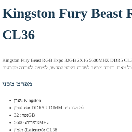
Kingston Fury Beas
CL36
Kingston Fury Beast RGB Expo 32GB 2X16 5600 — זכרון DDR5 איכותי מבית Kingston, המשלב מהירות של 5600MHz עם אמינות ותאימות מלאה למערכות מודרניות. תאורת ה-RGB המובנית
מפרט טכני
Kingston
יצרן:
DDR5 UDIMM למחשב נייח
סוג זכרון:
32GB
נפח:
5600MHz
מהירות:
CL36
תזמון (Latency):