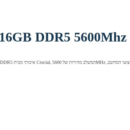
6GB DDR5 5600Mhz C46 UDI