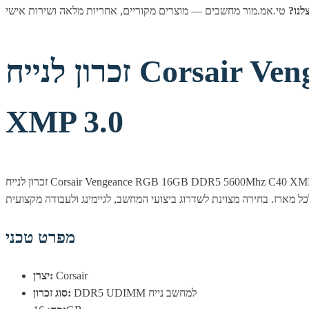
לנו?
זכרון לנייח Corsair Vengeance RGB 16GB DDR5 5600Mhz C40
XMP 3.0
זכרון לנייח Corsair Vengeance RGB 16GB DDR5 5600Mhz C40 XMP 3.0 — זכרון DDR5 איכותי מבית Corsair, המשלב מהירות של 5600MHz עם אמינות ותאימות מלאה למערכות מודרניות. תאורת ה-RGB המובנית
מפרט טכני
Corsair
יצרן:
DDR5 UDIMM למחשב נייח
סוג זכרון: