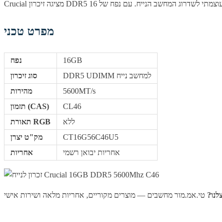
מפרט טכני
16GB
נפח
DDR5 UDIMM למחשב נייח
סוג זיכרון
5600MT/s
מהירות
CL46
תזמון (CAS)
ללא
תאורת RGB
CT16G56C46U5
מק"ט יצרן
אחריות יבואן רשמי
אחריות
לנו?