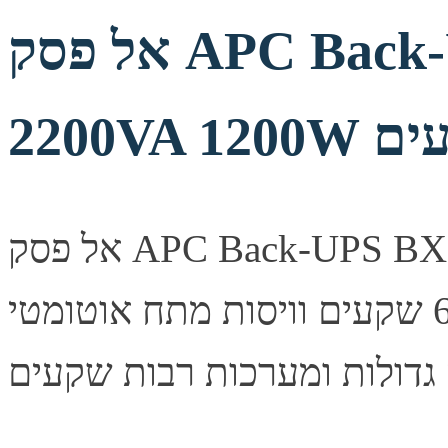
אל פסק APC Back-UPS BX2200MI
אל פסק APC Back-UPS BX2200MI בהספק 2200VA/1200W
עם 6 שקעים וויסות מתח אוטומטי (AVR) — מתאים לעמדות