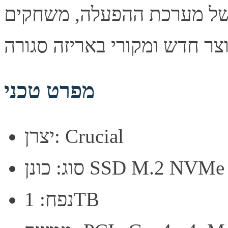
 של מערכת ההפעלה, משחקים
מפרט טכני
יצרן: Crucial
נן SSD M.2 NVMe Gen4
נפח: 1TB