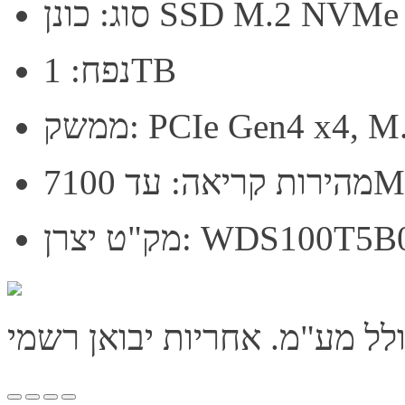
נן SSD M.2 NVMe Gen4
נפח: 1TB
PCIe Gen4 x4, M.2 22
ד 7100MB/s
WDS100T5B0E-00CP