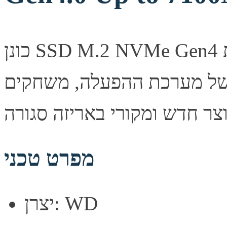
כונן SSD M.2 NVMe Gen4 מבית WD בנפח 1TB. ביצועים
 של מערכת ההפעלה, משחקים
מפרט טכני
יצרן: WD