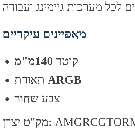
מאפיינים עיקריים
קוטר
140מ"מ
תאורת
ARGB
צבע
שחור
מק"ט יצרן: AMGRC