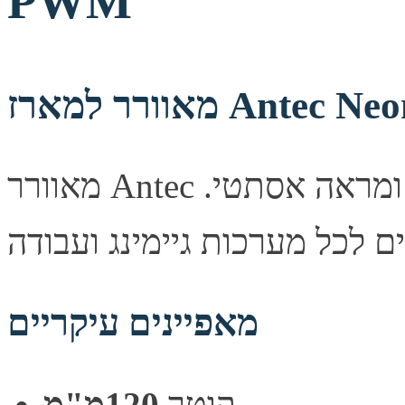
PWM
Antec Neon 1
מאוורר Antec שקט למארז, משפר זרימת אוויר ומראה אסתטי.
מאפיינים עיקריים
קוטר
120מ"מ