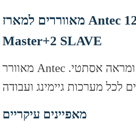
מאווררים למארז Antec 120mm RGB 3 Pack Fan 1
Master+2 SLAVE
מאוורר Antec שקט למארז, משפר זרימת אוויר ומראה אסתטי.
מאפיינים עיקריים