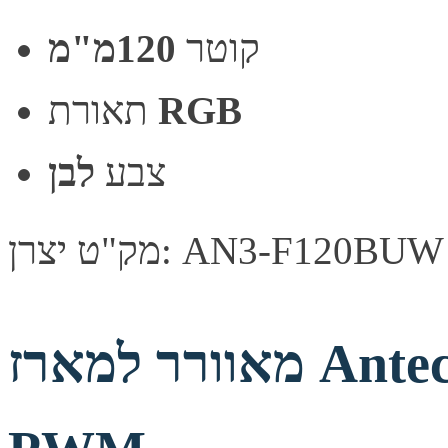
קוטר
120מ"מ
RGB
תאורת
צבע
לבן
מק"ט יצרן: AN3-F120BUW
מאוורר למארז Antec Neon 120mm ARGB