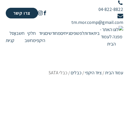
04-822-8822
צרו קשר
tm.mor.comp@gmail.com
בית
אודות
לפטופים
נייחים
מחודשים
ציוד
חלקי
חשבון
סל
היקפי
מחשב
קניות
עמוד הבית
/
ציוד היקפי
/
כבלים
/ כבלי SATA