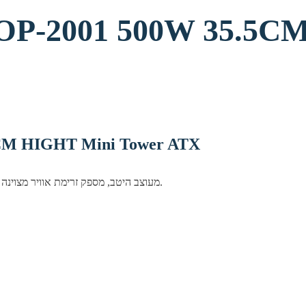
מארז מיני כולל ספק Mini Tower ATX
מארז LOOP Mini Tower מעוצב היטב, מספק זרימת אוויר מצוינה וניהול כבלים נוח לבניית מחשב חדשה או שדרוג.