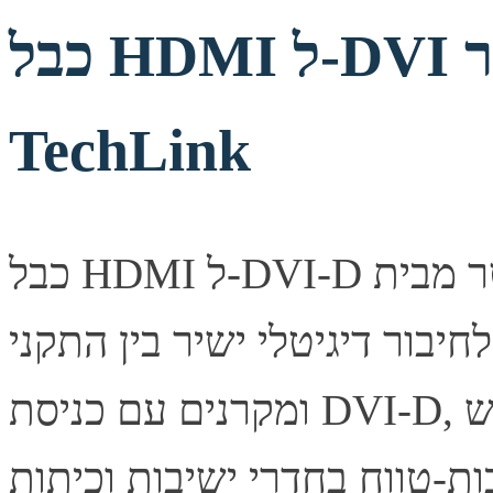
כבל HDMI ל-DVI מקצועי 15 מטר
TechLink
כבל HDMI ל-DVI-D מקצועי באורך 15 מטר מבית TechLink.
ור דיגיטלי ישיר בין התקני HDMI למסכים
ומקרנים עם כניסת DVI-D, ללא צורך במתאמים. מתאים לשימוש