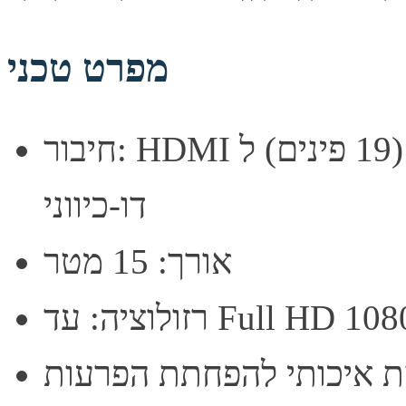
מפרט טכני
חיבור: HDMI זכר (19 פינים) ל-DVI-D זכר (24+1 פינים),
דו-כיווני
אורך: 15 מטר
וציה: עד Full HD 1080p