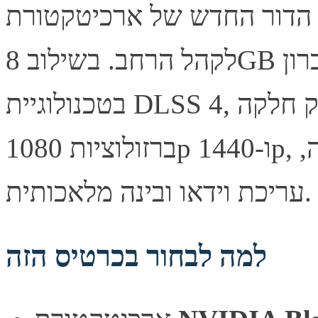
 החדש של ארכיטקטורת NVIDIA Blackwell
לקהל הרחב. בשילוב 8GB זכרון GDDR7 מהיר ותמיכה מלאה
בטכנולוגיית DLSS 4, הכרטיס מספק חוויית משחק חלקה
ברזולוציות 1080p ו-1440p, וכן ביצועים מצוינים ביישומי יצירה,
עריכת וידאו ובינה מלאכותית.
למה לבחור בכרטיס הזה