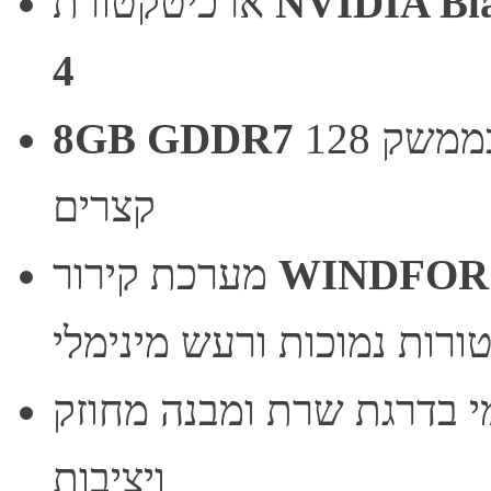
NVIDIA Bla
ארכיטקטורת
4
בממשק 128-bit — רוחב פס גבוה וזמני טעינה
8GB GDDR7
קצרים
WINDFOR
מערכת קירור
רות נמוכות ורעש מינימלי
גת שרת ומבנה מחוזק (Reinforced) לאורך חיים
ויציבות