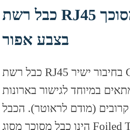
כבל רשת RJ45 מסוכך CAT6 באורך 70 מטר
בצבע אפור
כבל רשת RJ45 בחיבור ישיר CAT6 המכונה גם "מגשר" או "כבל
ל באורך 70 מטר ומתאים במיוחד לגישור בארונות
בור בין 2 מוצרים קרובים (מודם לראוטר). הכבל