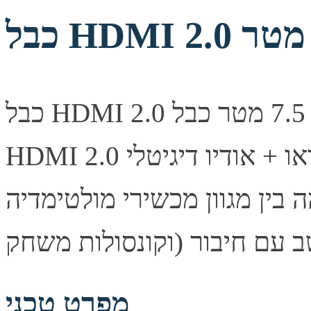
כבל HDMI 2.0 שחור באורך 7.5 מטר כבל HDMI איכותי בתקן
HDMI 2.0 באורך 7.5 מטר, מיועד להעברת וידאו + אודיו דיגיטלי
 מגוון מכשירי מולטימדיה (כמו ממירים, DVD
מפרט טכני