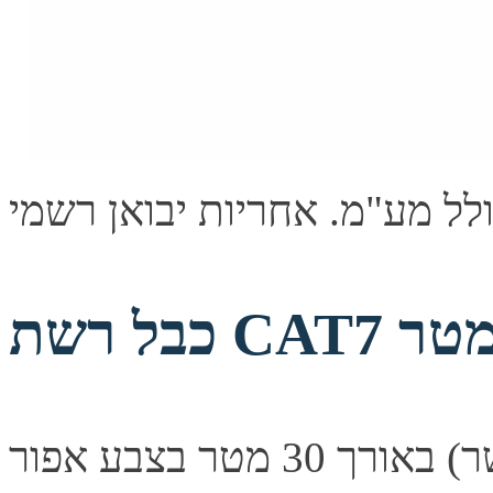
כבל רשת (מגשר) באורך 30 מטר בצבע אפור CAT-7. כבל רשת