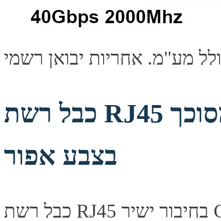
כבל רשת RJ45 מסוכך CAT6 באורך 30 מטר
בצבע אפור
כבל רשת RJ45 בחיבור ישיר CAT6 המכונה גם "מגשר" או "כבל