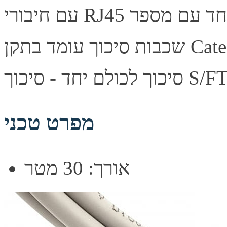
עם חיבורי RJ45 ב-2 הקצוות. כבל רשת איכותי במיוחד עם מספר
שכבות סיכוך עומד בתקן Category 7. כל זוג מסוכך בנפרד ובנוסף
מפרט טכני
אורך: 30 מטר