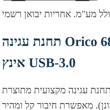
תחנת עגינה Orico 6818US3 לכוננים 2.5/3.5
אינץ USB-3.0
חנת עגינה מקצועית מתוצרת Orico לכונני קשיחים וכונני SSD
(לא כוללת כונן). מאפשרת חיבור קל ומהיר