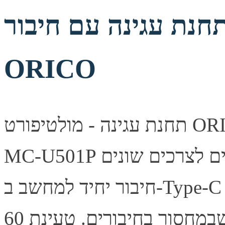
נת עגינה עם חיבור Type-C תוצרת
ORICO
תחנת עגינה - מולטיפורט ORICO 5-in-1 Type-C Multifunction
MC-U501P תחנת העגינה כוללת מגוון חיבורים לצרכים שונים
חיבור יחיד למחשב ב-Type-C מאפשר חיבור מגוון מכשירים וחוסך
את הצרות שבמחסור בחיבורים. טעינת 60W PD חיבור USB-C