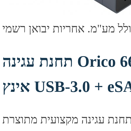
תחנת עגינה Orico 6618US3 לכוננים 2.5/3.5
 USB-3.0 + eSATA
חנת עגינה מקצועית מתוצרת Orico לכונני קשיחים וכונני SSD