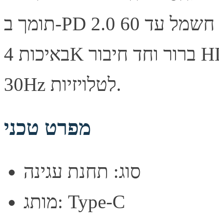
תומך ב-PD 2.0 לאספקת חשמל עד 60W. יציאה לחיבור מסך
באיכות 4K ברור וחד חיבור HDMI מאפשר העברת וידאו 4K
30Hz לטלויזיות.
מפרט טכני
סוג: תחנת עגינה
מותג: Type-C