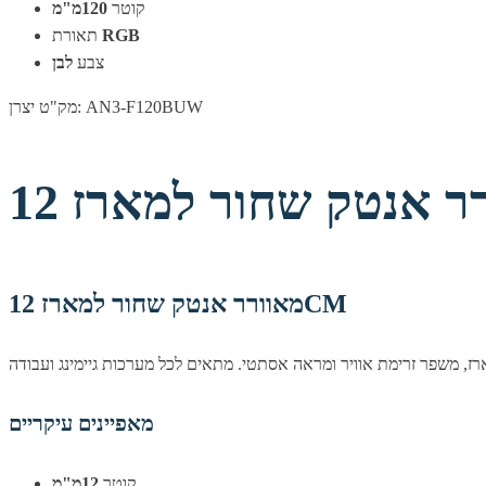
קוטר
120מ"מ
RGB
תאורת
צבע
לבן
מק"ט יצרן: AN3-F120BUW
מאוורר אנטק שחור למארז 12CM
מאפיינים עיקריים
קוטר
12מ"מ