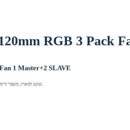
0mm RGB 3 Pack Fan 1 Mast
מאווררים למארז ster+2 SLAVE
מאוורר Antec שקט למארז, משפר זרימת אוויר ומראה אסתטי. מתאים לכל מערכות גיימינג ועבודה.