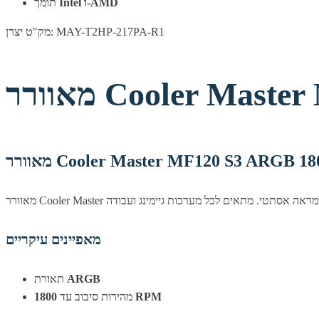
Intel ו-AMD
תומך
מק"ט יצרן: MAY-T2HP-217PA-R1
Cooler Master M
Cooler Master MF120 S3 ARGB 1800RP
מאפיינים עיקריים
ARGB
תאורת
1800 RPM
מהירות סיבוב עד