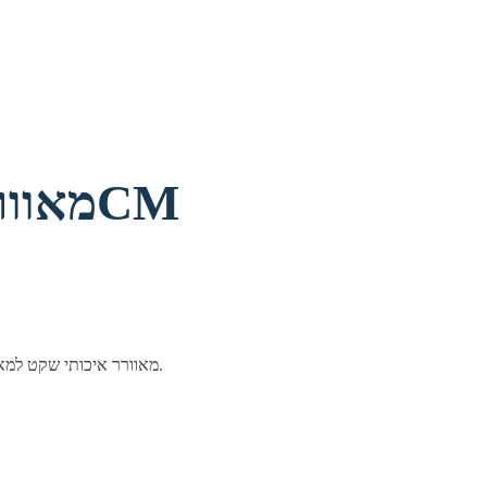
מאוורר אנטק שחור למארז 12CM
מאוורר איכותי שקט למארז, משפר זרימת אוויר ומראה אסתטי. מתאים לכל מערכות גיימינג ועבודה.