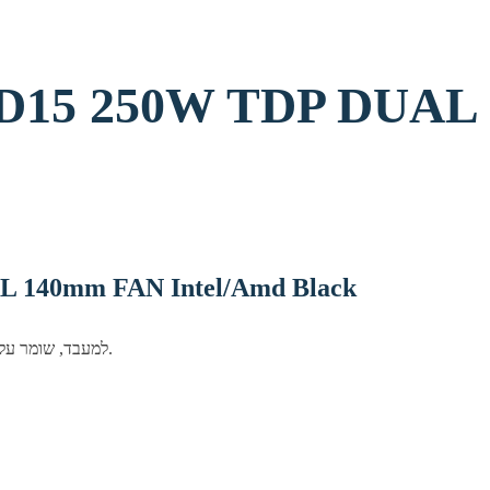
מאוורר m FAN Intel/Amd Black
פתרון קירור NOCTUA למעבד, שומר על טמפראות נמוכות וביצועים יציבים גם תחת עומס.