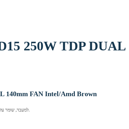
מאוורר mm FAN Intel/Amd Brown
פתרון קירור NOCTUA למעבד, שומר על טמפראות נמוכות וביצועים יציבים גם תחת עומס.