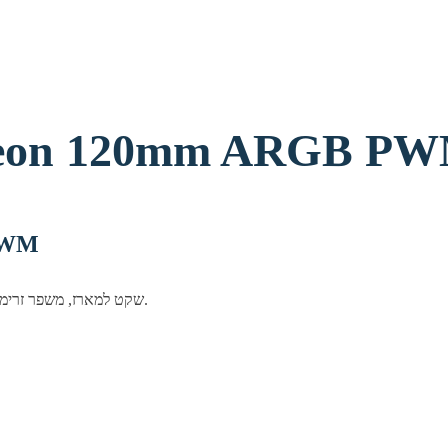
וורר למארז  120mm ARGB PWM
מאוור
מאוורר Antec שקט למארז, משפר זרימת אוויר ומראה אסתטי. מתאים לכל מערכות גיימינג ועבודה.