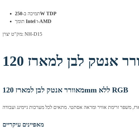
250W TDP
תמיכה ב-
Intel ו-AMD
תומך
מק"ט יצרן: NH-D15
מאוורר אנטק לבן למארז 120mm ללא RGB
מאפיינים עיקריים