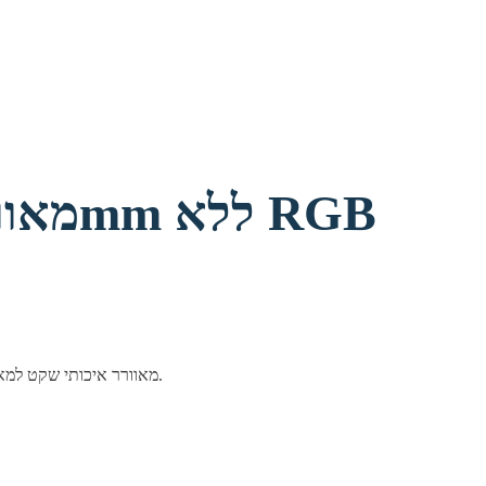
מאוורר אנטק לבן למארז 120mm ללא RGB
מאוורר איכותי שקט למארז, משפר זרימת אוויר ומראה אסתטי. מתאים לכל מערכות גיימינג ועבודה.