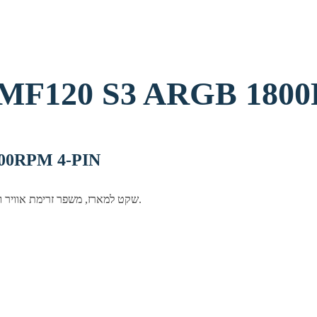
F120 S3 ARGB 1800RPM 4
מאוורר M 4-PIN
מאוורר Cooler Master שקט למארז, משפר זרימת אוויר ומראה אסתטי. מתאים לכל מערכות גיימינג ועבודה.