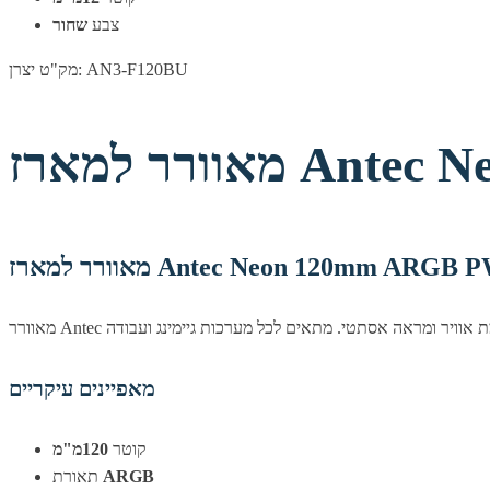
צבע
שחור
מק"ט יצרן: AN3-F120BU
Antec Neon
ר למארז Antec Neon 120mm ARGB PWM
מאפיינים עיקריים
קוטר
120מ"מ
ARGB
תאורת