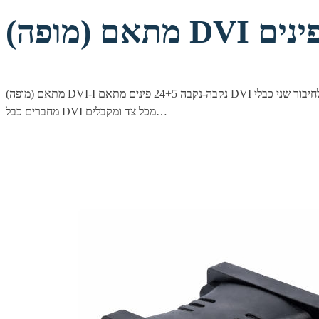
מתאם (מופה) DVI-I נקבה-נקבה 24+5 פינים מתאם DVI איכותי המיועד לחיבור שני כבלי DVI יחד (Female-to-Female Coupler). זהו פתרון קומפקטי ונוח להארכה/גישור של כבל DVI בלי להחליף תשתית קיימת פשוט
מחברים כבל DVI מכל צד ומקבלים…