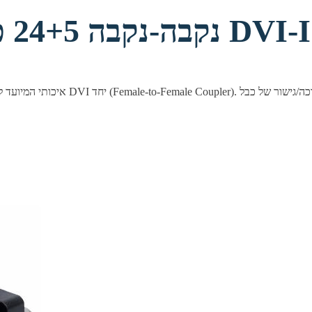
מתאם (מופה) DVI נקבה-נקבה 24+5 פינים DVI-I