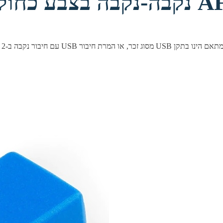
מופה) USB-3.0 נקבה-נקבה בצבע כחול AF