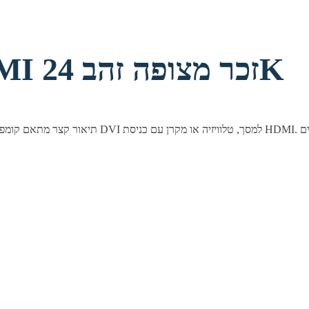
מתאם DVI נקבה ל-HDMI זכר מצופה זהב 24K