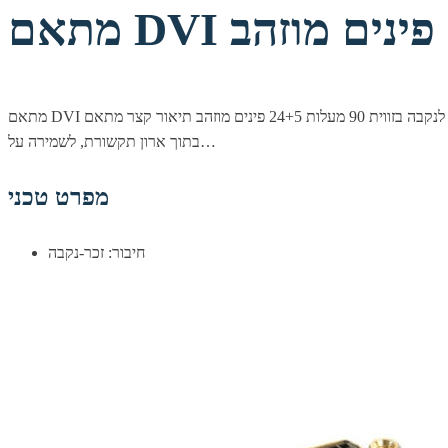
מתאם DVI זכר לנקבה בזווית 90 מעלות 24+5 פינים מוזהב תיאור קצר מתאם DVI זוויתי שמאפשר לחבר כבל DVI בזווית של 90 מעלות, כשאין מספיק מקום מאחורי מסך או מחשב. מתאים במיוחד להתקנות צמודות קיר או
בתוך ארון תקשורת, לשמירה על…
מפרט טכני
חיבור: זכר-נקבה