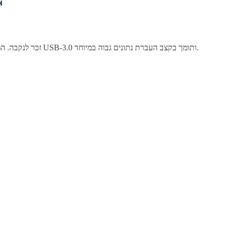
מתאם (
מתאם (מופה) USB-3.0 עם חיבור נקבה ב-2 הצדדים. מתאם קומפקטי המשמש לחיבור 2 כבלי USB מסוג זכר, או המרת חיבור USB זכר לנקבה. המתאם הינו בתקן USB-3.0 ותומך בקצב העברת נתונים גבוה במיוחד.