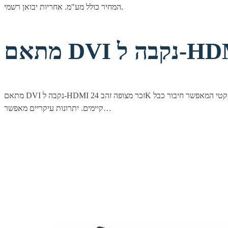
המחיר כולל מע"מ. אחריות יבואן רשמי.
מתאם DVI נקבה ל-HDMI זכר מצופה זהב 24K תיאור קצר מתאם קומפקטי המאפשר חיבור כבל DVI למסך, טלוויזיה או מקרן עם כניסת HDMI. פתרון פשוט ונוח לגישור בין תקני וידאו נפוצים ללא צורך בהחלפת כבלים
קיימים. יתרונות עיקריים מאפשר…