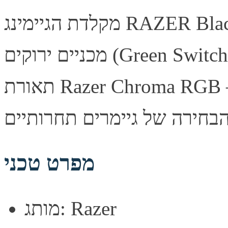
מקלדת הגיימינג RAZER BlackWidow V4 X משלבת מתגים
מכניים ירוקים (Green Switches) עם תגובה טקטילית מהירה,
תאורת Razer Chroma RGB מלאה ועיצוב עמיד במיוחד —
מפרט טכני
מותג: Razer