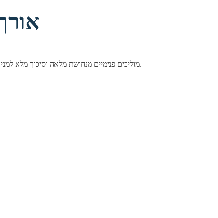
כבל mini DisplayPort זכר-זכר Ver-1.2 אורך
כבל mini DisplayPort איכותי בחיבור זכר-זכר באורך 1.8 מטר, בצבע לבן. תומך בגרסת DisplayPort 1.2 עם רזולוציה של עד 4K@60Hz. מוליכים פנימיים מנחושת מלאה וסיכוך מלא למניעת הפרעות.