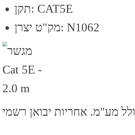
תקן: CAT5E
מק"ט יצרן: N1062