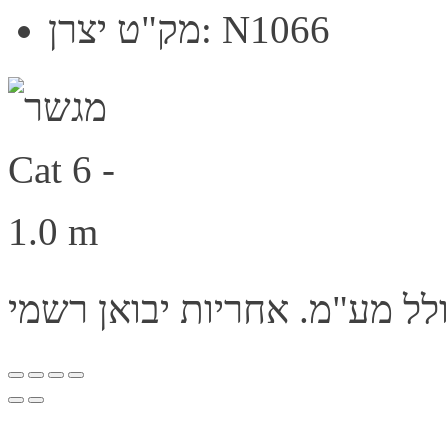
מק"ט יצרן: N1066