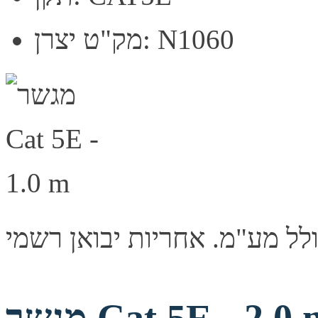
מק"ט יצרן: N1060