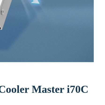
גוף קירור למעבדי אינטל oler Master i70C