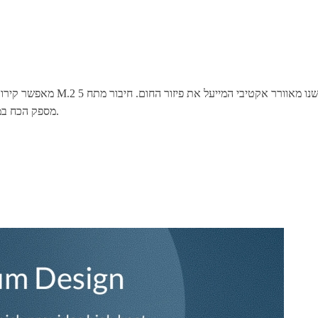
ישירות לכבל מתח SATA מספק הכח במחשב. כבל מתח לחיבור מאוורר באורך 0.5 מטר.