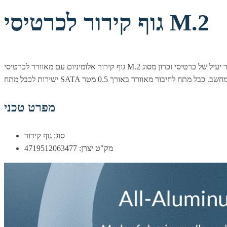
גוף קירור לכרטיסי M.2
גוף קירור אלומיניום עם מאוורר לכרטיסי M.2 מאפשר קירור יעיל של כרטיסי זכרון מסוג M.2 גוף קירור אלומיניום המאפשר פיזור יעיל ומהיר של חום הכרטיס, בנוסף ישנו מאוורר אקטיבי המייעל את פיזור החום. חיבור מתח 5V
מפרט טכני
סוג: גוף קירור
מק"ט יצרן: 4719512063477