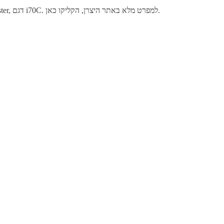
גוף קירור איכותי למעבדי מחשב מתוצרת Intel מאפשר קירור שקט ויעיל של המעבד, לקבלת ביצועים מיטביים. מוצר איכותי תוצרת חברת Cooler Master, דגם i70C. למפרט מלא באתר היצרן, הקליקו כאן.