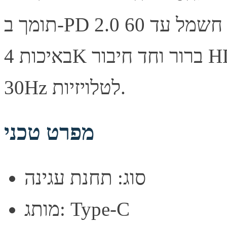
תומך ב-PD 2.0 לאספקת חשמל עד 60W. יציאה לחיבור מסך
באיכות 4K ברור וחד חיבור HDMI מאפשר העברת וידאו 4K
30Hz לטלויזיות.
מפרט טכני
סוג: תחנת עגינה
מותג: Type-C