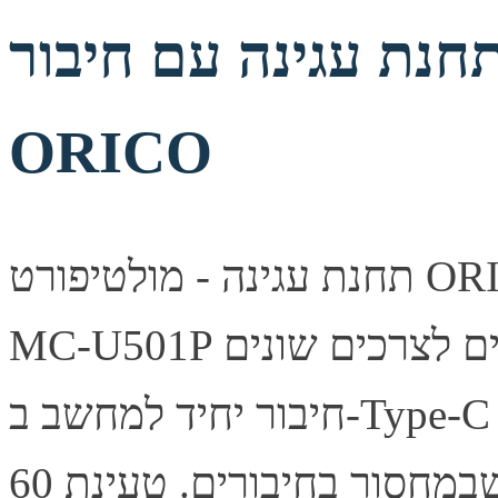
נת עגינה עם חיבור Type-C תוצרת
ORICO
תחנת עגינה - מולטיפורט ORICO 5-in-1 Type-C Multifunction
MC-U501P תחנת העגינה כוללת מגוון חיבורים לצרכים שונים
חיבור יחיד למחשב ב-Type-C מאפשר חיבור מגוון מכשירים וחוסך
את הצרות שבמחסור בחיבורים. טעינת 60W PD חיבור USB-C