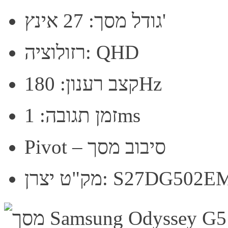
גודל מסך: 27 אינץ'
רזולוציה: QHD
קצב רענון: 180Hz
זמן תגובה: 1ms
Pivot – סיבוב מסך
ק"ט יצרן: S27DG502EM