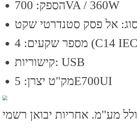
הספק: 700VA / 360W
וג: אל פסק סטנדרטי שקט
 (C14 IEC 60320)
קישוריות: USB
מק"ט יצרן: 5E700UI