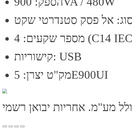
הספק: 900VA / 480W
וג: אל פסק סטנדרטי שקט
 (C14 IEC 60320)
קישוריות: USB
מק"ט יצרן: 5E900UI