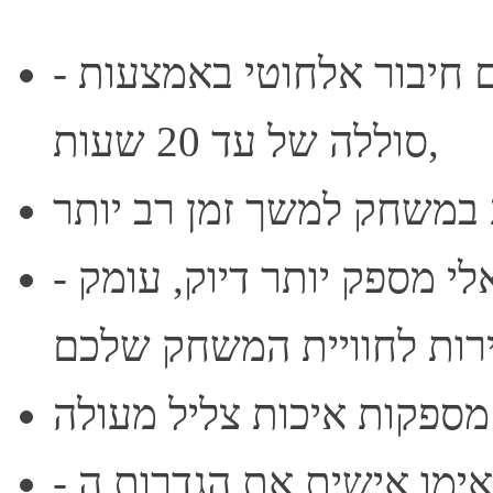
- חופש אלחוטי עם חיבור אלחוטי באמצעות USB ואורך חיי
סוללה של עד 20 שעות,
- שמע הכל 7.1- צליל היקפי וירטואלי מספק יותר דיוק, עומק
- שמע לפי הזמנה- התאימו אישית את הגדרות ה-EQ ואת