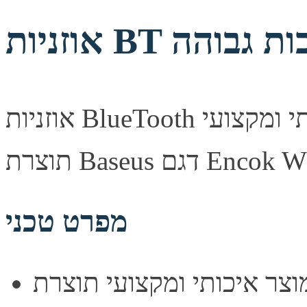
אוזניות BlueTooth שחורות באיכות גבוהה. מוצר איכותי ומקצועי
Baseu דגם Encok W05.
מפרט טכני