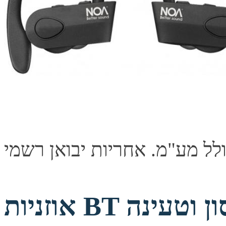
אוזניות BT כולל קופסת אחסון וטעינה