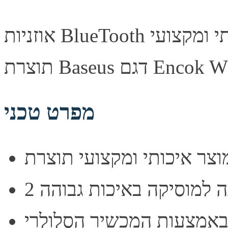
אוזניות BlueTooth לבנות באיכות גבוהה. מוצר איכותי ומקצועי
Baseu דגם Encok W05.
מפרט טכני
ה למוסיקה באיכות גבוהה