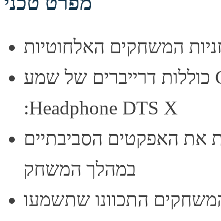
מפרט טכני
כוללות דרייברים של שמע G-Pro וטכנולוגיית סראונד 7.1
:Headphone DTS X
ת את האפקטים הסביבתיים
במהלך המשחק