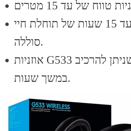
עם שידור שמע דיגיטלי רציף עד 15 שעות של תוחלת חיי
סוללה.
אוזניות G533 הן אוזניות עמידות אך קלות משקל שניתן להרכיב
במשך שעות.