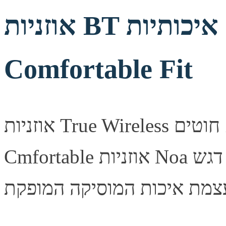
אוזניות BT איכותיות NOA Prime Secure
Comfortable Fit
אוזניות True Wireless ללא חוטים NOA Prime Secure
Cmfortable אוזניות Noa מאפשרות סאונד באיכות גבוהה תוך דגש