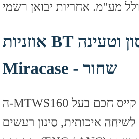
אוזניות BT כולל קופסת אחסון וטעינה
Miracase - שחור
ה-MTWS160 מציעות חוויית שמע מתקדמת עם קייס חכם בעל
 4 מיקרופונים לשיחה איכותית, סינון רעשים