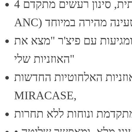
4 מיקרופונים לשיחה איכותית, סינון רעשים מתקדם (ENC /
ברית, ומגיעות עם פיצ'ר "מצא את
האוזניות שלי"
ות האלחוטיות החדשות MTWS160 מבית
MIRACASE,
• הקייס החכם מצויד במסך טאץ' צבעוני מלא, ומאפשר שליטה