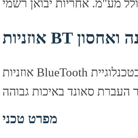
אוזניות BlueTooth אלחוטיות בטכנלוגיית TWS, תקן BT 4.2
מפרט טכני