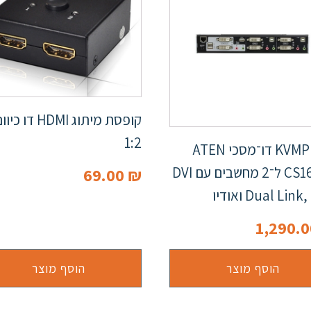
קופסת מיתוג HDMI דו 
1:2
מתג KVMP דו־מסכי ATEN
CS1642A ל־2 מחשבים עם DVI
69.00
₪
Dual Lin ואודיו
1,290.
הוסף מוצר
הוסף מוצר