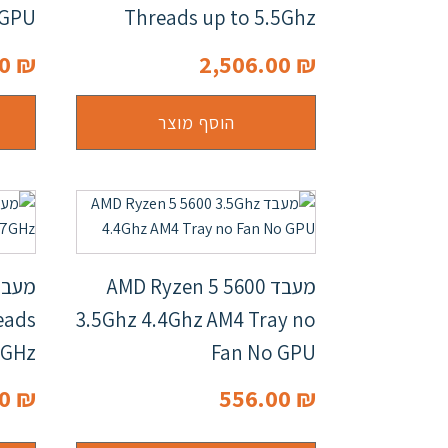
 GPU
Threads up to 5.5Ghz
00
₪
2,506.00
₪
הוסף מוצר
מעבד AMD Ryzen 5 5600
eads
3.5Ghz 4.4Ghz AM4 Tray no
7GHz
Fan No GPU
00
₪
556.00
₪